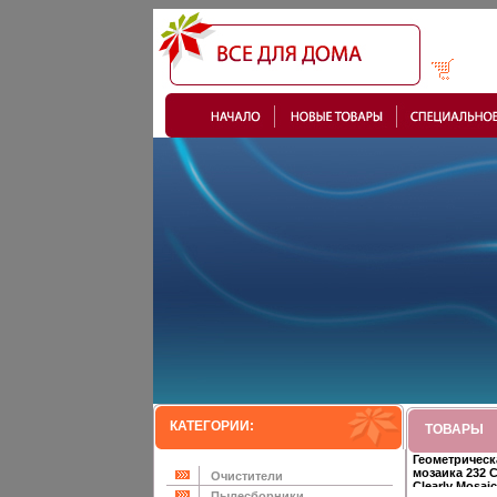
КАТЕГОРИИ:
ТОВАРЫ
Геометрическ
мозаика 232 
Очистители
Clearly Mosai
Пылесборники