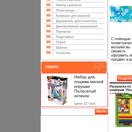
инфо 4533b.
Набор крючков
Полотенцы
Коврики для ванной
Держатель для полотенц
Декоративное украшение
Перчатки
Подставки
С помощью
Губки
геометриче
мозаики вы
Шапки
сможете
Сушилки
оформить л
предмет в 
доме, будь 
АКЦИЯ:
рамка для
фотографий
ваза для цв
Набор для
Проявите с
пошива мягкой
фантазию,
игрушки
Раскраска по
составьте р
номерам "Ло
Полосатый
и воплотите
с цветными
котенок
на выбранн
карандашами
раскрашивани
предметарг
Цена: 217 руб.
карандашей,
помощью мо
точилка инф
обычные ве
11833b.
станут сказ
красивы
Примерная
площадь
покрытия: 4