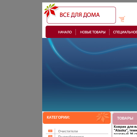
КАТЕГОРИИ:
ТОВАРЫ
Коврик для 
"Alaska", тем
Очистители
розовый 36 см
Пылесборники