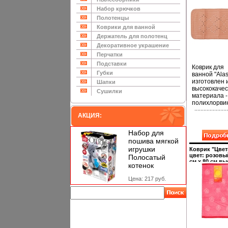
см темно-ро
Производите
Набор крючков
Швейцария
Полотенцы
Артикул: 103
инфо 2991d.
Коврики для ванной
Держатель для полотенц
Декоративное украшение
Перчатки
Подставки
Коврик для
Губки
ванной "Ala
изготовлен 
Шапки
высококачес
Сушилки
материала -
полихлорви
который мяг
АКЦИЯ:
прилегает к
поверхности
может прин
Набор для
практически
пошива мягкой
любую форм
игрушки
Коврик "Цвет
этом коврик
цвет: розовый
Полосатый
плотно
см х 80 см в
котенок
креаращщп
качество и
современны
ко дну
Цена: 217 руб.
дизайн инфо 
множеством
присосок,
расположен
по всей
изнаночной
стороне А
отверстия,