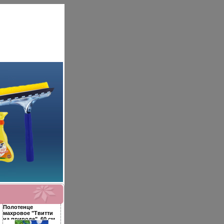
Полотенце
махровое "Твитти
на природе", 60 см