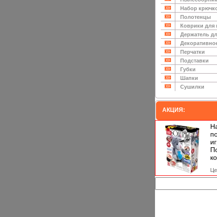
Набор крючк
Полотенцы
Коврики для
Держатель дл
Декоративно
Перчатки
Подставки
Губки
Шапки
Сушилки
АКЦИЯ:
Н
п
и
П
ко
Це