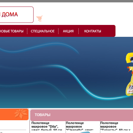
ТОВАРЫ
Полотенце
Полотенце
Полотенце
махровое "Dila",
махровое
махровое
цвет: белый, 50 см
"Cleanelly", цвет:
"Туристы", 60 см х
ки