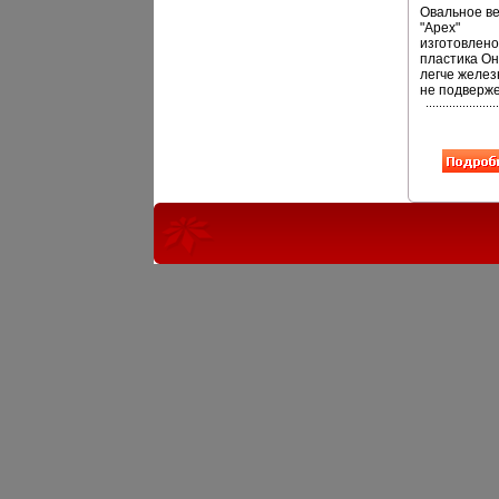
Овальное в
"Apex"
изготовлено
пластика О
легче желез
не подверж
коррозии В
имеет
привлекате
дизайн Для
удобства
использова
ведро осна
пластиково
ручкой и ме
арбщчшкал
Характерист
Материал:
пластик Раз
29 см х 26 с
42,5 см Объ
л Производи
Италия Арти
10370-А.