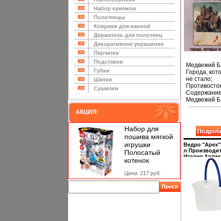
Audio CD
Дистрибьюто
Набор крючков
Петерсон
Полотенцы
Лицензионн
товары
Коврики для ванной
Характеристи
Держатель для полотенц
аудионосите
Альбом инф
Декоративное украшение
12758f.
Перчатки
Подставки
Медвежий Б
Губки
Города, кот
не стало;
Шапки
Противосто
Сушилки
Содержание
Медвежий Б
Города, кот
АКЦИЯ:
не стало 3
Противосто
4 Когда ты
Набор для
станешь
пошива мягкой
маленьким 
игрушки
Ведро "Apex",
Выпадая из
л Производит
Полосатый
6
Италия Артик
котенок
Беспредап
10370-А инфо
12762f.
7 Романс 8
Цена: 217 руб.
Стекла 9
Заходи… 10
Песня Поп
Исполнител
"Зимовье Зв