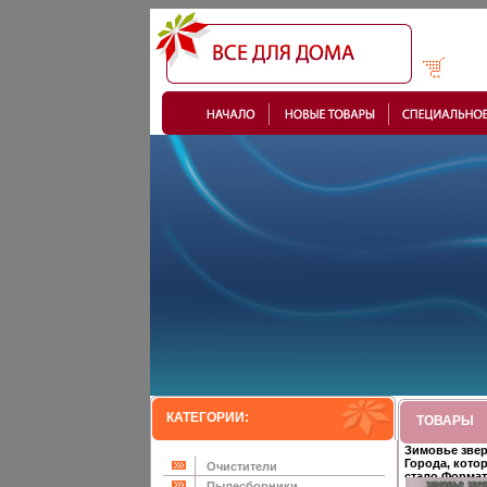
КАТЕГОРИИ:
ТОВАРЫ
Зимовье зве
Города, кото
Очистители
стало Формат
Пылесборники