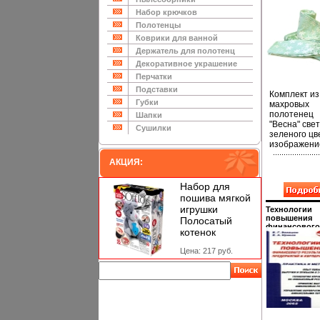
цвет: светло-
зеленый зака
Набор крючков
ОАО "Альянс
Полотенцы
"Русский тек
инфо 7356i.
Коврики для ванной
Держатель для полотенц
Декоративное украшение
Перчатки
Подставки
Комплект из
Губки
махровых
полотенец
Шапки
"Весна" све
Сушилки
зеленого цв
изображени
цветов пода
АКЦИЯ:
вам мягкост
необыкнове
комфорт в
Набор для
использова
пошива мягкой
Благодаря
игрушки
Технологии
высокому
повышения
Полосатый
качеству
финансового
котенок
изготовлени
результата
предприятий
полотеарат
Цена: 217 руб.
корпораций 
будут радов
Библиотека 
вас многие 
`РОЭЛ Консал
Характерист
инфо 7360i.
Материал: 
хлопок
Плотность: 
м2 Размер: 