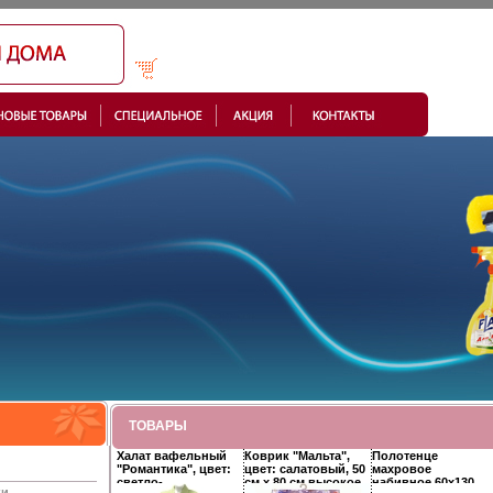
ТОВАРЫ
Халат вафельный
Коврик "Мальта",
Полотенце
"Романтика", цвет:
цвет: салатовый, 50
махровое
светло-
см х 80 см высокое
набивное 60х130,
ки