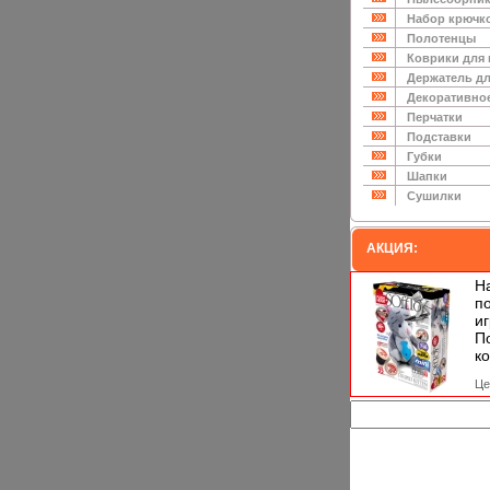
Набор крючк
Полотенцы
Коврики для
Держатель дл
Декоративно
Перчатки
Подставки
Губки
Шапки
Сушилки
АКЦИЯ:
Н
п
и
П
ко
Це