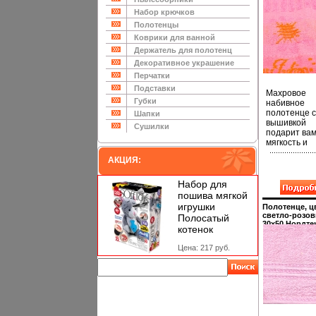
цвет: розовы
Серия: Люби
Набор крючков
дом инфо 103
Полотенцы
Коврики для ванной
Держатель для полотенц
Декоративное украшение
Перчатки
Подставки
Махровое
Губки
набивное
полотенце с
Шапки
вышивкой
Сушилки
подарит ва
мягкость и
необыкнове
АКЦИЯ:
комфорт в
использова
Полотенце -
Набор для
незаменима
пошива мягкой
часть дома
игрушки
Полотенце, ц
обихода
светло-розов
Полосатый
Благодаря 
30х50 Нордте
котенок
замечатель
2010 г ; Упак
пакет инфо 10
особенност
Цена: 217 руб.
текстильны
изделия ст
обязательн
атрибутом 
ванной ком
или кухни О
популярнос