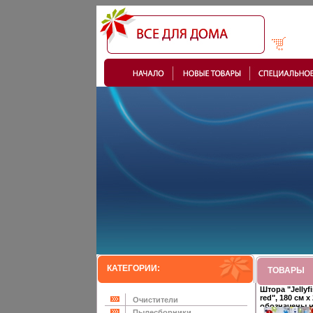
КАТЕГОРИИ:
ТОВАРЫ
Штора "Jellyf
red", 180 см х
Очистители
обозначены 
Пылесборники