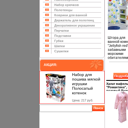
картинке ци
"2" инфо 1037
Набор крючков
Полотенцы
Коврики для ванной
Держатель для полотенц
Декоративное украшение
Перчатки
Подставки
Штора для
Губки
ванной ком
"Jellyfish red
Шапки
забавными
Сушилки
морскими
обитателям
изготовлена
АКЦИЯ:
полихлорви
В верхней к
шторы сдел
Набор для
отверстия д
пошива мягкой
колец Штор
игрушки
Халат вафел
можно стира
"Романтика", 
Полосатый
стиральной
розовый Разм
котенок
машине пра
заказу ОАО
"Альянс "Рус
температур
Цена: 217 руб.
Текстиль" и
выше 40 гра
10379i.
Шторы от
компании
"Spirella"
отличает яр
красочный 
рисунков и