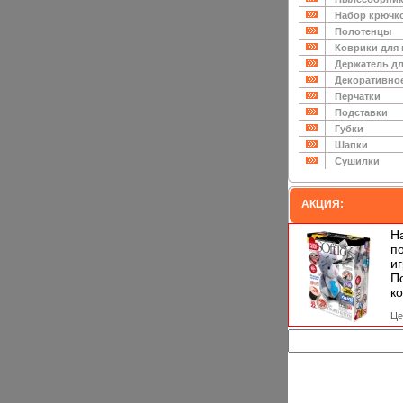
Набор крючк
Полотенцы
Коврики для
Держатель дл
Декоративно
Перчатки
Подставки
Губки
Шапки
Сушилки
АКЦИЯ:
Н
п
и
П
ко
Це