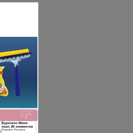
Буратино Мини-
пазл, 80 элементов
Серия: Сказки