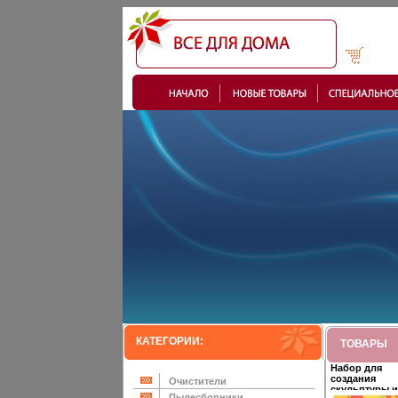
КАТЕГОРИИ:
ТОВАРЫ
Набор для
создания
Очистители
скульптуры и
Пылесборники