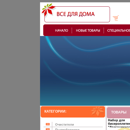
КАТЕГОРИИ:
ТОВАРЫ
Набор для
бисероплете
Очистители
"Драгоценнос
Пылесборники