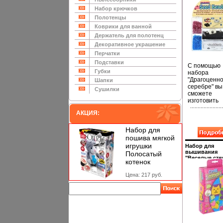
серебре" нит
игла, 8 бусин,
Набор крючков
инструкция 
Полотенцы
13010a.
Коврики для ванной
Держатель для полотенц
Декоративное украшение
Перчатки
Подставки
С помощью
Губки
набора
"Драгоценно
Шапки
серебре" вы
Сушилки
сможете
изготовить
множество
АКЦИЯ:
оригинальн
изделий из
бисера В на
Набор для
входят: бис
пошива мягкой
цветов (голу
игрушки
Набор для
черный,
вышивания
Полосатый
серебристы
"Веселые сте
котенок
фуксия), 8 б
пряжа 6-ти цв
иллюстриров
а также
Цена: 217 руб.
инструкция 
катуардшуш
13015a.
нитками, игл
инструкция 
рисунками 
для творчес
поможет ра
вкус и