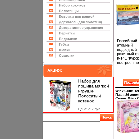
атомный
подводный
Набор крючков
ракетный кре
Полотенцы
К-141 "Курск"
сборке, клей,
Коврики для ванной
краски, кист
Держатель для полотенц
13069a.
Декоративное украшение
Перчатки
Подставки
Российский
Губки
атомный
подводный
Шапки
ракетный к
Сушилки
К-141 "Курск
построен по
проекту "94
АКЦИЯ:
предназнач
для уничто
авианосных
Набор для
ракетных
пошива мягкой
группировок
игрушки
Winx Club: Те
вероятного
Пазл, 36 эле
Полосатый
противника
Серия: Winx 
котенок
Введен в
инфо 13073a.
сардяутрой 
Цена: 217 руб.
состав Севе
флота 20 я
1995 г Воор
сверхзвуко
крылатыми
ракетами "Г
и торпедны