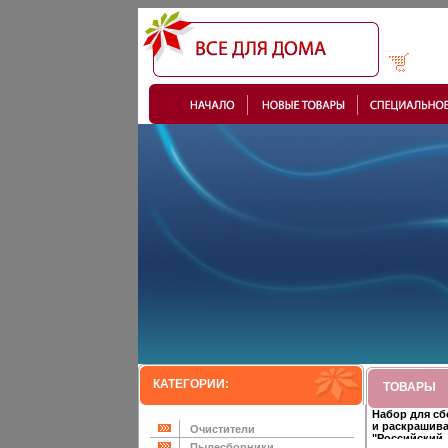
КАТЕГОРИИ:
ТОВАРЫ
Набор для сб
и раскрашив
Очистители
"Российский
Пылесборники