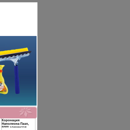
Коронация
Наполеона Пазл,
6000 элементов