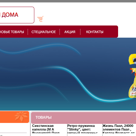
ТОВАРЫ
Сикстинская
Ретро-пружинка
Жизнь Пазл, 24000
капелла (M А
"Slinky", цвет:
элементов Пазл ,
Buonarroti) Пазл,
черный пружины:
Картон Возраст: от
ки