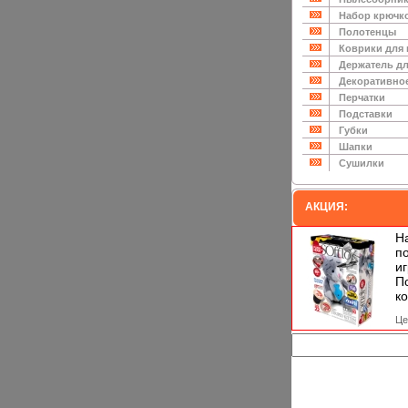
Набор крючк
Полотенцы
Коврики для
Держатель дл
Декоративно
Перчатки
Подставки
Губки
Шапки
Сушилки
АКЦИЯ:
Н
п
и
П
ко
Це