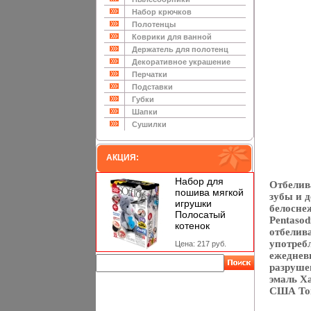
Набор крючков
Полотенцы
Коврики для ванной
Держатель для полотенц
Декоративное украшение
Перчатки
Подставки
Губки
Шапки
Сушилки
АКЦИЯ:
Набор для
Отбелива
пошива мягкой
зубы и 
игрушки
белоснеж
Полосатый
Pentasod
котенок
отбелива
употребл
Цена: 217 руб.
ежеднев
разрушен
эмаль Х
США Тов