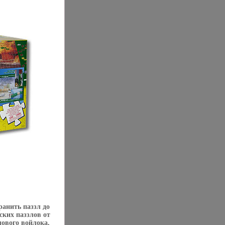
анить паззл до
ских паззлов от
лового войлока,