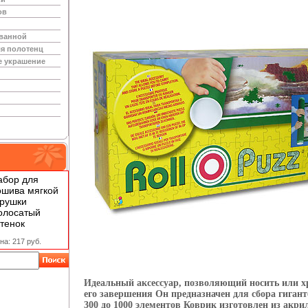
ов
 ванной
я полотенц
е украшение
абор для
ошива мягкой
грушки
олосатый
тенок
на: 217 руб.
Идеальный аксессуар, позволяющий носить или хр
его завершения Он предназначен для сбора гигант
300 до 1000 элементов Коврик изготовлен из акри