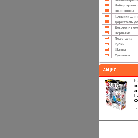
Набор крючк
Полотенцы
Коврики для
Держатель дл
Декоративно
Перчатки
Подставки
Губки
Шапки
Сушилки
АКЦИЯ:
Н
п
и
П
ко
Це