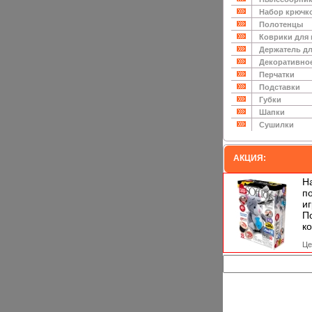
Набор крючк
Полотенцы
Коврики для
Держатель дл
Декоративно
Перчатки
Подставки
Губки
Шапки
Сушилки
АКЦИЯ:
Н
п
и
П
ко
Це