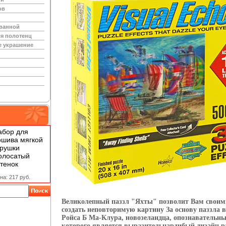
ов
 ванной
я полотенц
е украшение
абор для
ошива мягкой
грушки
олосатый
тенок
на: 217 руб.
Великолепный паззл "Яхты" позволит Вам своим
создать неповторимую картину За основу паззла 
Ройса Б Ма-Клура, новозеландца, опознавательн
которого является выразительнардибый дизайн р