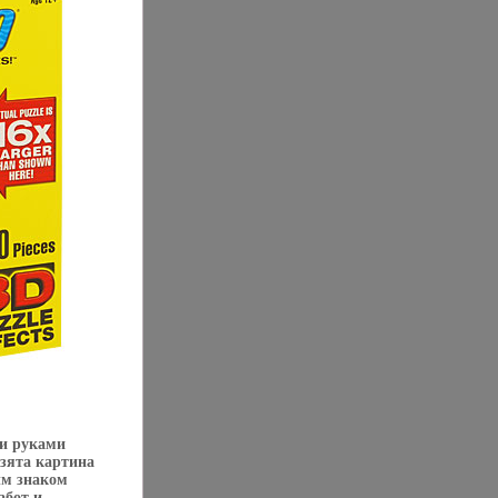
и руками
взята картина
ым знаком
абот и