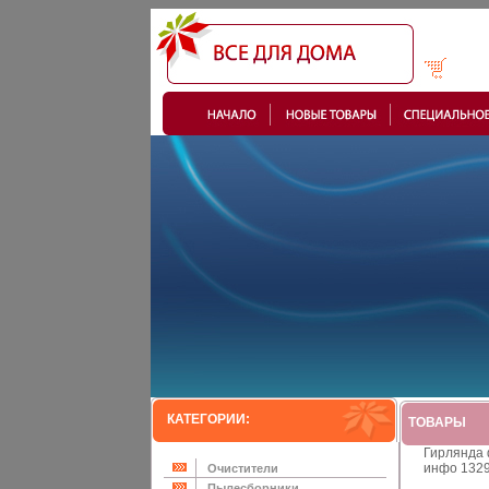
КАТЕГОРИИ:
ТОВАРЫ
Гирлянда 
инфо 1329
Очистители
Пылесборники