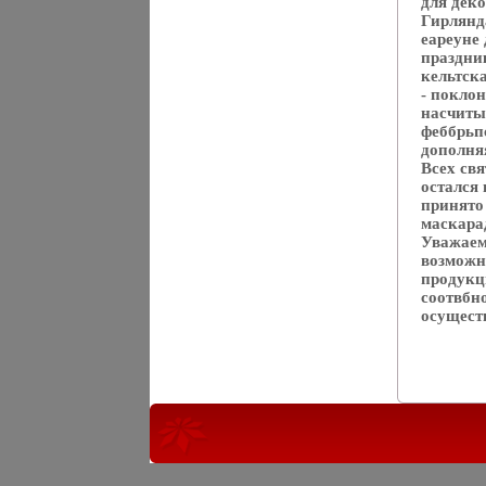
для дек
Гирлянда
еареуне 
праздни
кельтск
- покло
насчитыв
феббрьп
дополня
Всех св
остался
принято
маскара
Уважаем
возможно
продукц
соотвбн
осуществ