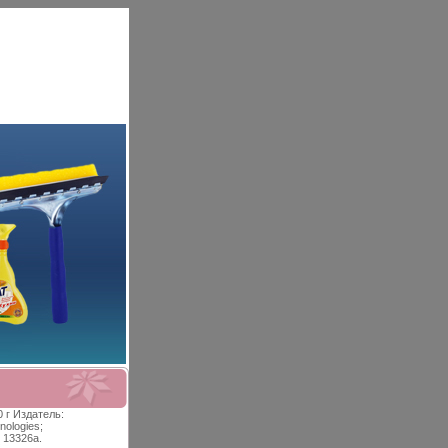
 г Издатель:
nologies;
 13326a.