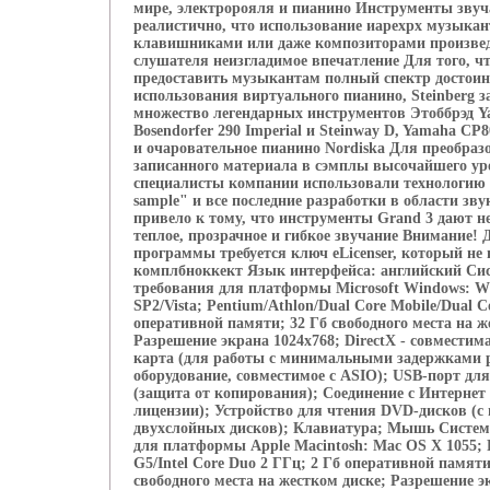
мире, электророяля и пианино Инструменты звуч
реалистично, что использование иарехрх музыкан
клавишниками или даже композиторами произвед
слушателя неизгладимое впечатление Для того, ч
предоставить музыкантам полный спектр достоин
использования виртуального пианино, Steinberg з
множество легендарных инструментов Этоббрэд Y
Bosendorfer 290 Imperial и Steinway D, Yamaha CP8
и очаровательное пианино Nordiska Для преобраз
записанного материала в сэмплы высочайшего ур
специалисты компании использовали технологию "i
sample" и все последние разработки в области зву
привело к тому, что инструменты Grand 3 дают 
теплое, прозрачное и гибкое звучание Внимание!
программы требуется ключ eLicenser, который не 
комплбноккект Язык интерфейса: английский Си
требования для платформы Microsoft Windows: W
SP2/Vista; Pentium/Athlon/Dual Core Mobile/Dual C
оперативной памяти; 32 Гб свободного места на ж
Разрешение экрана 1024х768; DirectX - совместим
карта (для работы с минимальными задержками 
оборудование, совместимое с ASIO); USB-порт для
(защита от копирования); Соединение с Интернет
лицензии); Устройство для чтения DVD-дисков (с
двухслойных дисков); Клавиатура; Мышь Систем
для платформы Apple Macintosh: Mac OS X 1055;
G5/Intel Core Duo 2 ГГц; 2 Гб оперативной памяти
свободного места на жестком диске; Разрешение э