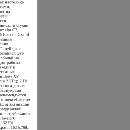
ат настолько
тами,
ет на
тобы
ств
аписал в студии
amaha C7,
0 Electric Grand
ования
овня
ntelligent
козаписи Это
необычайно
 Для работы
входит в
стемные
indows XP
ore 2 ГГц; 2 Гб
естком диске;
ая звуковая
рекомендуется
 ключа eLicenser
 (для активации
 поддержкой
ные требования
 PowerPC
; 32 Гб
крана 1024х768;