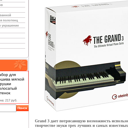
ов
 ванной
я полотенц
е украшение
абор для
ошива мягкой
грушки
олосатый
тенок
на: 217 руб.
Grand 3 дает потрясающую возможность использо
творчестве звуки трех лучших и самых известных