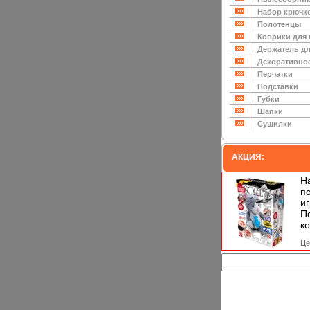
Набор крючк
Полотенцы
Коврики для
Держатель дл
Декоративно
Перчатки
Подставки
Губки
Шапки
Сушилки
АКЦИЯ:
Н
п
и
П
ко
Це