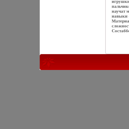
игрушки
пальчик
научат 
навыки 
Материа
сложност
Состаббс