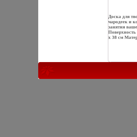
Доска для тв
чародеек и к
занятия ваше
Поверхность 
х 38 см Мате