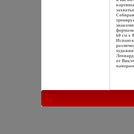
картины 
захваты
Собиран
трениру
знакоми
формами
60 см х 
Испанск
различн
художни
Леонард
от Викт
панорамы