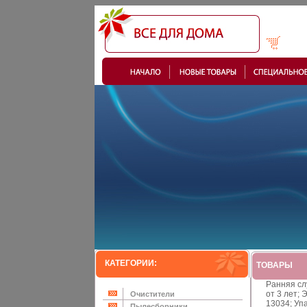
КАТЕГОРИИ:
ТОВАРЫ
Ранняя сл
от 3 лет; 
Очистители
13034; Уп
Пылесборники