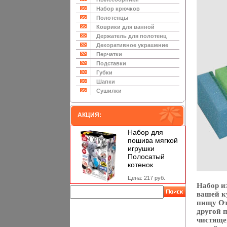
Набор крючков
Полотенцы
Коврики для ванной
Держатель для полотенц
Декоративное украшение
Перчатки
Подставки
Губки
Шапки
Сушилки
АКЦИЯ:
Набор для
пошива мягкой
игрушки
Полосатый
котенок
Цена: 217 руб.
Набор и
вашей к
пищу От
другой 
чистяще