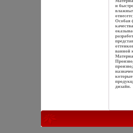
Материа
и быстр
влажных
отнесетс
Особая 
качеств
оказыва
разрабо
предста
оттенко
ванной 
Материа
Произво
произво
назначе
которые
продукц
дизайн.