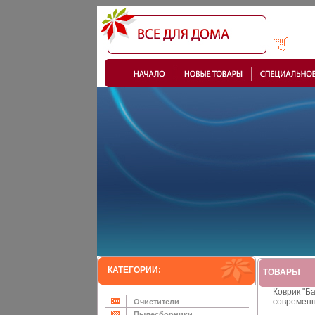
КАТЕГОРИИ:
ТОВАРЫ
Коврик "Ба
современн
Очистители
Пылесборники