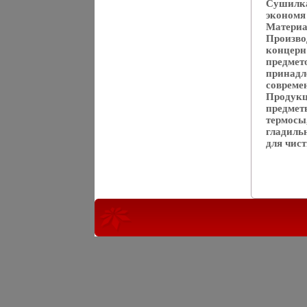
Сушилка
экономя
Материал
Произво
концерн 
предмет
принадле
совреме
Продукц
предмет
термосы
гладиль
для чист