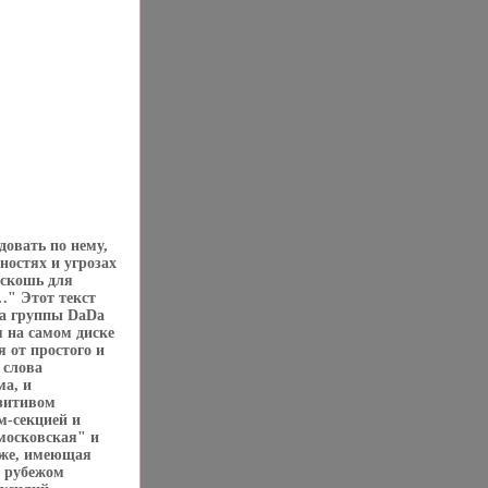
довать по нему,
ностях и угрозах
оскошь для
" Этот текст
а группы DaDa
 на самом диске
я от простого и
 слова
а, и
озитивом
м-секцией и
московская" и
 же, имеющая
а рубежом