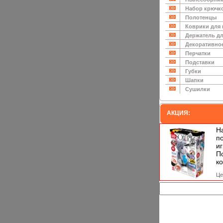
Набор крючк
Полотенцы
Коврики для
Держатель дл
Декоративно
Перчатки
Подставки
Губки
Шапки
Сушилки
АКЦИЯ:
Н
п
и
П
ко
Це