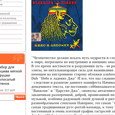
ов
 ванной
я полотенц
е украшение
"Человечество должно искать путь мудрости и сле
в мире, погрязшем во внутренних и внешних опас
В это время жестокости и разрушения путь - не р
абор для
элиты, но витальнаяаращм сила для выживания…
ошива мягкой
помещен на внутреннюю сторону обложки альбом
грушки
Dub "Небо в ладонях Джа" И все, что мы слышим
олосатый
- следствие и развитие данного манифеста Начина
тенок
доходчивого текста, где постоянно слббнпхышатся
на: 217 руб.
"Вавилон" и "Царство Джа", символы антагонизм
заканчивая размеренной, доброй, пронизанной п
музыкой, особенно радующей своей духовой и рит
разнообразными сэмплами Наверное, это самая "
самая традиционная рутс-реггей-команда, к тому
постоянный и очень плотный график гастролей з