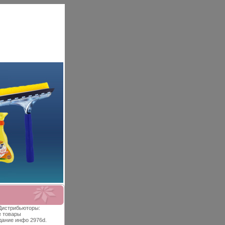
 Дистрибьюторы:
е товары
дание инфо 2976d.