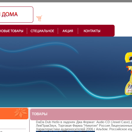
ТОВАРЫ
DaDa Dub Небо в ладонях Джа Формат: Audio CD (Jewel Case)
ЛевПравЗвук, Торговая Фирма "Никитин" Россия Лицензионны
Характеристики аудионосителей 2006 г Альбом: Российское из
ки