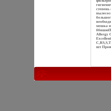
фильтро
гигиени
степень
пылесос
большого
необход
мешка п
ббншюПо
Allergy 
Excellen
C,RS,S,
шт Прои