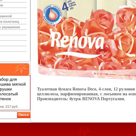
ов
 ванной
я полотенц
е украшение
абор для
ошива мягкой
грушки
Туалетная бумага Renova Deco, 4-слоя, 12 рулоно
олосатый
целлюлоза, парфюмированная, с лосьоном на осн
тенок
Производитель: бутрж RENOVA Португалия.
на: 217 руб.