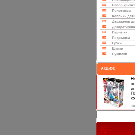
Набор крючк
Полотенцы
Коврики для
Держатель дл
Декоративно
Перчатки
Подставки
Губки
Шапки
Сушилки
АКЦИЯ:
Н
п
и
П
ко
Це