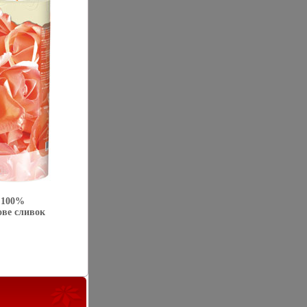
в 100%
ове сливок