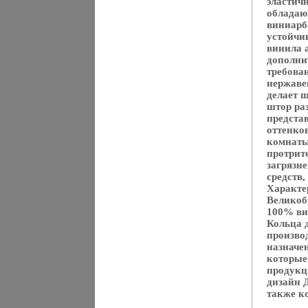
эластич
обладаю
виниарб
устойчи
винила 
дополни
требова
нержаве
делает 
штор ра
предста
оттенко
комнаты
протрит
загрязн
средств
Характе
Великоб
100% ви
Кольца д
произво
назначе
которые
продукц
дизайн 
также к