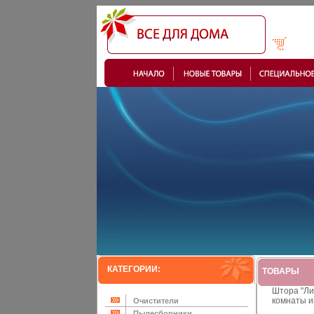
КАТЕГОРИИ:
ТОВАРЫ
Штора "Лис
комнаты и
Очистители
Пылесборники