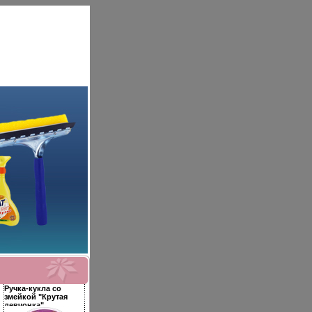
Ручка-кукла со
змейкой "Крутая
девчонка"