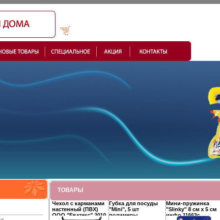
ТОВАРЫ
Чехол с карманами
Губка для посуды
Мини-пружинка
настенный (ПВХ)
"Mini", 5 шт
"Slinky" 8 см х 5 см
ООО "Еватекс" 2010
полимеры
инфо 11663c.
ки