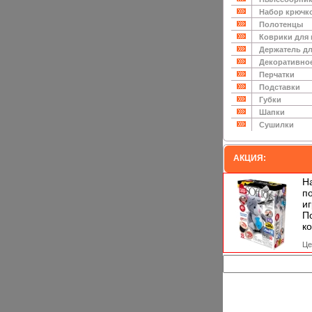
Набор крючк
Полотенцы
Коврики для
Держатель дл
Декоративно
Перчатки
Подставки
Губки
Шапки
Сушилки
АКЦИЯ:
Н
п
и
П
ко
Це