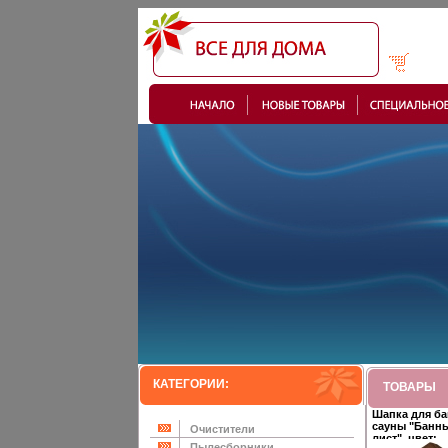
КАТЕГОРИИ:
ТОВАРЫ
Шапка для ба
сауны "Банн
Очистители
лист", цвет:
Пылесборники