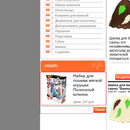
коричневый 
Производите
Набор крючков
Россия Артик
Полотенцы
Б4617 инфо 1
Коврики для ванной
Держатель для полотенц
Декоративное украшение
Перчатки
Подставки
Шапка для б
Губки
сауны это
незаменим
Шапки
аксессуар д
Сушилки
любителей
попариться 
русской бан
АКЦИЯ:
для тех, кто
предпочита
сухой жар
Набор для
финской ба
пошива мягкой
Необычный
игрушки
Шапка для ба
дизайн изд
сауны "Банн
Полосатый
поможет сд
лист", цвет: 
котенок
Ваш отдых 
см Производ
Россия Артик
приятным и
Цена: 217 руб.
Б4917 инфо 1
арбхгразно
Такая шапка
станет отл
подарком д
любителей
отдыха в ба
или сауне