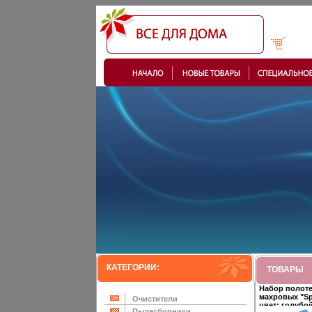
КАТЕГОРИИ:
ТОВАРЫ
Набор полот
махровых "Sp
Очистители
цвет: голубой
Пылесборники