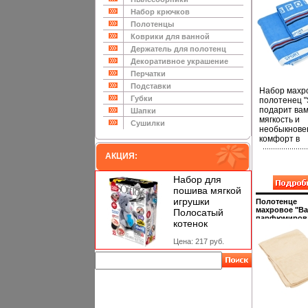
см Цвет: гол
Производите
Набор крючков
Турция инфо
Полотенцы
11988f.
Коврики для ванной
Держатель для полотенц
Декоративное украшение
Перчатки
Подставки
Набор махр
Губки
полотенец "
подарит ва
Шапки
мягкость и
Сушилки
необыкнове
комфорт в
использова
АКЦИЯ:
Полотенце "
- это стильн
сочетание ц
Набор для
и дизайна
пошива мягкой
Благодаря
игрушки
Полотенце
высокому
махровое "В
Полосатый
качеству
парфюмиров
котенок
изгоараадт
цвет: кремов
см х 90 см см
полотенца 
Цена: 217 руб.
кремовый
радовать мн
Производите
годы
Турция инфо
Характерист
12005f.
Материал: 
хлопок Плот
ткани: 450 г
Размеры: 50