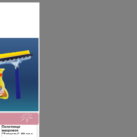
Полотенце
махровое
"Туристы", 60 см х