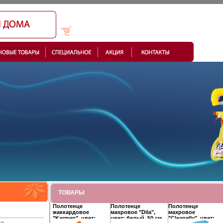
ТОВАРЫ
Полотенце
Полотенце
Полотенце
жаккардовое
махровое "Dila",
махровое
"Karmen", цвет:
цвет: белый, 50 см
"Cleanelly", цвет:
ки