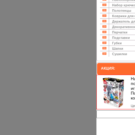
Набор крючк
Полотенцы
Коврики для
Держатель дл
Декоративно
Перчатки
Подставки
Губки
Шапки
Сушилки
АКЦИЯ:
Н
п
и
П
ко
Це